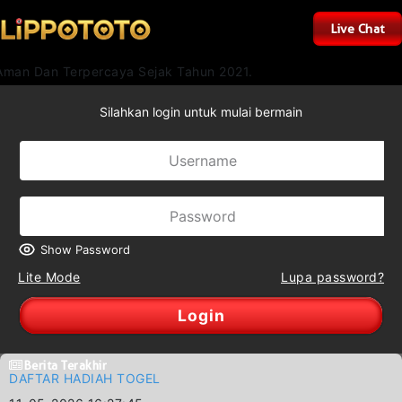
Live Chat
man Dan Terpercaya Sejak Tahun 2021.
Silahkan login untuk mulai bermain
Show Password
Lite Mode
Lupa password?
Login
Berita Terakhir
DAFTAR HADIAH TOGEL