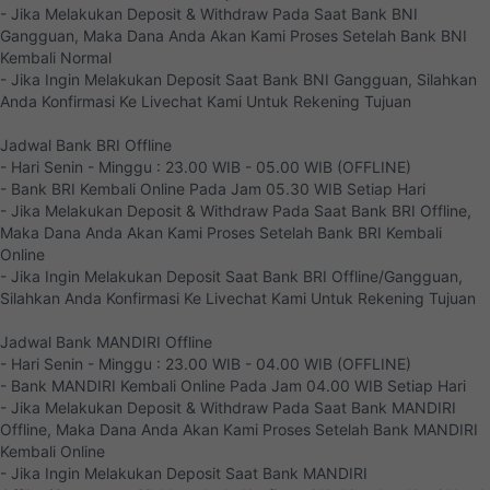
- Jika Melakukan Deposit & Withdraw Pada Saat Bank BNI
Gangguan, Maka Dana Anda Akan Kami Proses Setelah Bank BNI
Kembali Normal
- Jika Ingin Melakukan Deposit Saat Bank BNI Gangguan, Silahkan
Anda Konfirmasi Ke Livechat Kami Untuk Rekening Tujuan
Jadwal Bank BRI Offline
- Hari Senin - Minggu : 23.00 WIB - 05.00 WIB (OFFLINE)
- Bank BRI Kembali Online Pada Jam 05.30 WIB Setiap Hari
- Jika Melakukan Deposit & Withdraw Pada Saat Bank BRI Offline,
Maka Dana Anda Akan Kami Proses Setelah Bank BRI Kembali
Online
- Jika Ingin Melakukan Deposit Saat Bank BRI Offline/Gangguan,
Silahkan Anda Konfirmasi Ke Livechat Kami Untuk Rekening Tujuan
Jadwal Bank MANDIRI Offline
- Hari Senin - Minggu : 23.00 WIB - 04.00 WIB (OFFLINE)
- Bank MANDIRI Kembali Online Pada Jam 04.00 WIB Setiap Hari
- Jika Melakukan Deposit & Withdraw Pada Saat Bank MANDIRI
Offline, Maka Dana Anda Akan Kami Proses Setelah Bank MANDIRI
Kembali Online
- Jika Ingin Melakukan Deposit Saat Bank MANDIRI